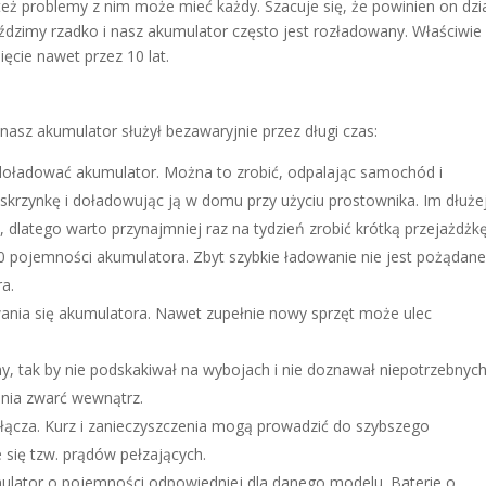
też problemy z nim może mieć każdy. Szacuje się, że powinien on dzi
 jeździmy rzadko i nasz akumulator często jest rozładowany. Właściwie
ęcie nawet przez 10 lat.
 nasz akumulator służył bezawaryjnie przez długi czas:
as doładować akumulator. Można to zrobić, odpalając samochód i
 skrzynkę i doładowując ją w domu przy użyciu prostownika. Im dłuże
ia, dlatego warto przynajmniej raz na tydzień zrobić krótką przejażdżkę
0 pojemności akumulatora. Zbyt szybkie ładowanie nie jest pożądane
a.
ania się akumulatora. Nawet zupełnie nowy sprzęt może ulec
 tak by nie podskakiwał na wybojach i nie doznawał niepotrzebnyc
nia zwarć wewnątrz.
złącza. Kurz i zanieczyszczenia mogą prowadzić do szybszego
 się tzw. prądów pełzających.
lator o pojemności odpowiedniej dla danego modelu. Baterie o