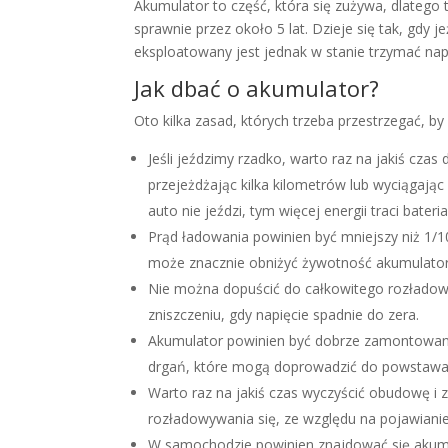
Akumulator to część, która się zużywa, dlatego 
sprawnie przez około 5 lat. Dzieje się tak, gdy
eksploatowany jest jednak w stanie trzymać napi
Jak dbać o akumulator?
Oto kilka zasad, których trzeba przestrzegać, by
Jeśli jeździmy rzadko, warto raz na jakiś cz
przejeżdżając kilka kilometrów lub wyciągając
auto nie jeździ, tym więcej energii traci bater
Prąd ładowania powinien być mniejszy niż 1/1
może znacznie obniżyć żywotność akumulator
Nie można dopuścić do całkowitego rozładow
zniszczeniu, gdy napięcie spadnie do zera.
Akumulator powinien być dobrze zamontowany,
drgań, które mogą doprowadzić do powstawa
Warto raz na jakiś czas wyczyścić obudowę i 
rozładowywania się, ze względu na pojawianie
W samochodzie powinien znajdować się akumu