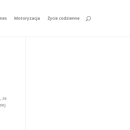
znes
Motoryzacja
Życie codzienne
, że
iej